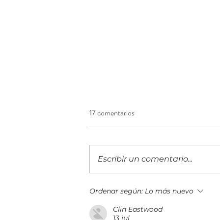
17 comentarios
Escribir un comentario...
¡Construyendo el futuro
Ordenar según:
Lo más nuevo
financiero! Llega a Guatemala la
Clin Eastwood
IX edición del 5B Digital Summit
13 jul