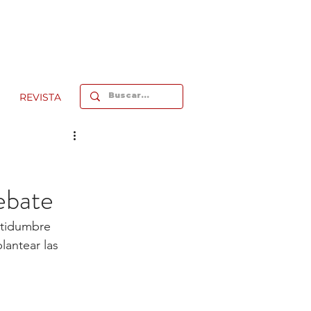
REVISTA
:
debate
rtidumbre 
lantear las 