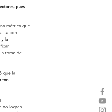
ectores, pues 
una métrica que 
basta con 
y la 
ficar 
 la toma de 
ó que la 
s tan 
. 
s 
e no logran 