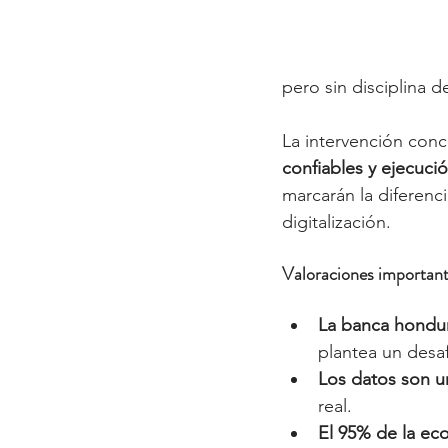
pero sin disciplina d
La intervención con
confiables y ejecuci
marcarán la diferenc
digitalización.
Valoraciones important
La banca hondu
plantea un desaf
Los datos son un
real.
El 95% de la ec