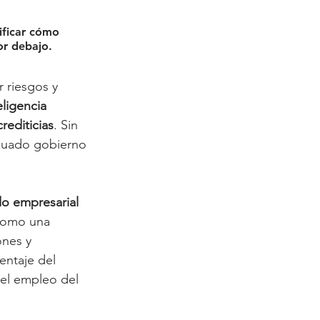
ificar cómo 
or debajo.
 riesgos y 
eligencia 
rediticias
. Sin 
ecuado gobierno 
do empresarial 
 como una 
nes y 
ntaje del 
del empleo del 