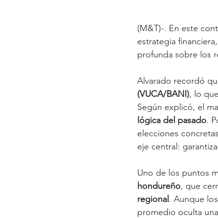
(M&T)-. En este cont
estrategia financiera,
profunda sobre los r
Alvarado recordó qu
(VUCA/BANI)
, lo qu
Según explicó, el may
lógica del pasado
. P
elecciones concretas
eje central: garantiz
Uno de los puntos má
hondureño
, que cer
regional
. Aunque los
promedio oculta una 