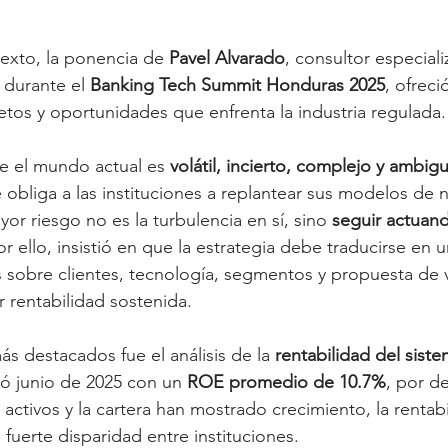
exto, la ponencia de 
Pavel Alvarado
, consultor especial
 durante el 
Banking Tech Summit Honduras 2025
, ofreci
etos y oportunidades que enfrenta la industria regulada.
e el mundo actual es 
volátil, incierto, complejo y ambig
e obliga a las instituciones a replantear sus modelos de 
or riesgo no es la turbulencia en sí, sino 
seguir actuand
or ello, insistió en que la estrategia debe traducirse en u
 sobre clientes, tecnología, segmentos y propuesta de v
ar rentabilidad sostenida.
s destacados fue el análisis de la 
rentabilidad del siste
ró junio de 2025 con un 
ROE promedio de 10.7%
, por d
 activos y la cartera han mostrado crecimiento, la rentabi
fuerte disparidad entre instituciones. 