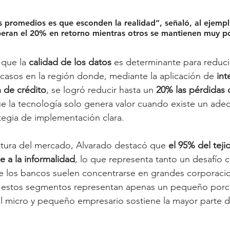
s promedios es que esconden la realidad”, señaló, al ejempl
eran el 20% en retorno mientras otros se mantienen muy p
 que la 
calidad de los datos
 es determinante para reducir
asos en la región donde, mediante la aplicación de 
int
ón de crédito
, se logró reducir hasta un 
20% las pérdidas c
ue la tecnología solo genera valor cuando existe un ad
tegia de implementación clara.
ctura del mercado, Alvarado destacó que 
el 95% del teji
 a la informalidad
, lo que representa tanto un desafío
 los bancos suelen concentrarse en grandes corporacio
estos segmentos representan apenas un pequeño porce
 el micro y pequeño empresario sostiene la mayor parte 