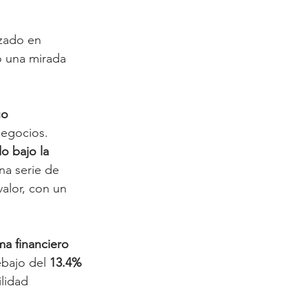
izado en 
ó una mirada 
uo 
negocios. 
o bajo la 
na serie de 
alor, con un 
ma financiero 
ebajo del 
13.4% 
lidad 