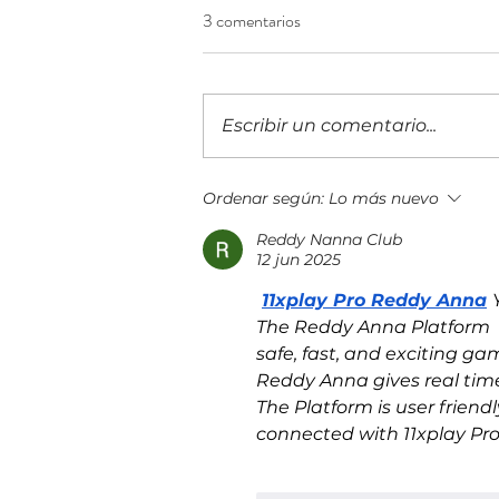
3 comentarios
Escribir un comentario...
Top 15 del ranking mundial 2026
Ordenar según:
Lo más nuevo
MSP 501 de la industria de
Reddy Nanna Club
servicios gestionados
12 jun 2025
11xplay Pro Reddy Anna
The Reddy Anna Platform  o
safe, fast, and exciting gam
Reddy Anna gives real time
The Platform is user friend
connected with 11xplay Pro