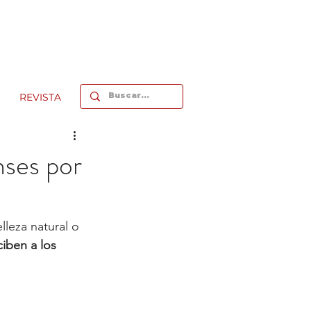
REVISTA
nses por
lleza natural o 
iben a los 