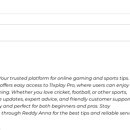
Banco Promerica Costa Rica
Costa
obtiene por sexto añoconsecutivo
virtua
la certificación Carbono Neutral
2026 
Plus
la IA 
Your trusted platform for online gaming and sports tips.
ffers easy access to 11xplay Pro, where users can enjoy
ing. Whether you love cricket, football, or other sports, 
 updates, expert advice, and friendly customer support
ly and perfect for both beginners and pros. Stay 
 through Reddy Anna for the best tips and reliable serv