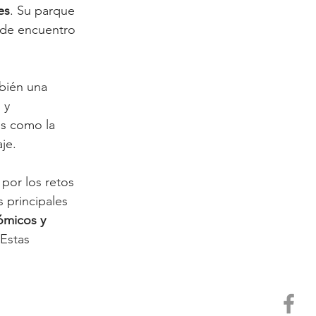
es
. Su parque 
 de encuentro 
mbién una 
 y 
os como la 
aje.
por los retos 
 principales 
ómicos y 
Estas 
.