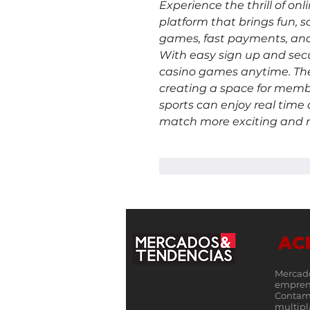
Experience the thrill of onl
platform that brings fun, sa
games, fast payments, and 
With easy sign up and secu
casino games anytime. The
creating a space for member
sports can enjoy real time 
match more exciting and 
Me gusta
Reacciona
AC
Mercad
empren
Contamo
multip