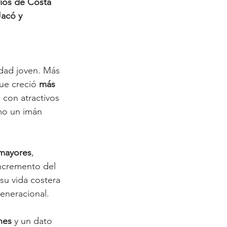
rios de Costa 
Jacó y 
dad joven. Más 
ue creció 
más 
 con atractivos 
mo un imán 
 mayores
, 
incremento del 
su vida costera 
generacional.
nes
 y un dato 