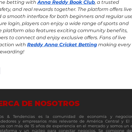
ine betting with 
Anna Reddy Book Club
, a trusted 
fety, and real rewards together. The platform offers live
a smooth interface for both beginners and regular user
re login, players can enjoy a wide range of sports and 
 platform also features exciting community benefits, 
s to connect and enjoy exclusive offers. Fans of live 
action with 
Reddy Anna Cricket Betting
 making every 
rewarding!
r
ERCA DE NOSOTROS
os & Tendencias es la comunidad de economía y negocio
dedores y empresarios más relevante de América Central y El 
s con más de 15 años de experiencia en el mercado y somos un 
lataforma y un núcleo para conectar negocios. Se compone de 