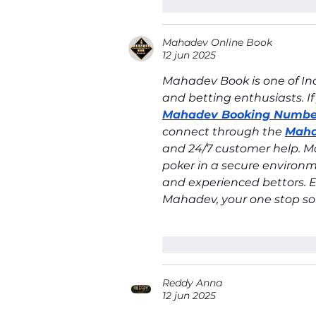
Me gusta
Reacciona
Mahadev Online Book
12 jun 2025
Mahadev Book is one of Ind
and betting enthusiasts. If
Mahadev Booking Numbe
connect through the 
Maha
and 24/7 customer help. Mah
poker in a secure environm
and experienced bettors. En
Mahadev, your one stop sol
Me gusta
Reacciona
Reddy Anna
12 jun 2025