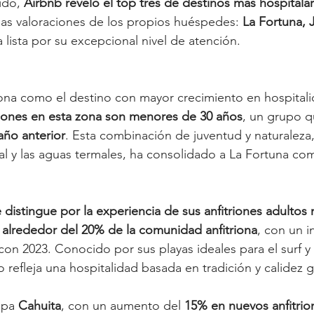
ido, 
Airbnb reveló el top tres de destinos más hospitala
las valoraciones de los propios huéspedes: 
La Fortuna, 
 lista por su excepcional nivel de atención.
iona como el destino con mayor crecimiento en hospitali
riones en esta zona son menores de 30 años
, un grupo q
año anterior
. Esta combinación de juventud y naturaleza,
l y las aguas termales, ha consolidado a La Fortuna co
 distingue por la experiencia de sus anfitriones adultos
 
alrededor del 20% de la comunidad anfitriona
, con un 
n 2023. Conocido por sus playas ideales para el surf y 
o refleja una hospitalidad basada en tradición y calidez 
upa 
Cahuita
, con un aumento del 
15% en nuevos anfitrio