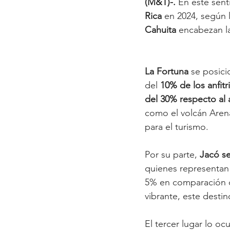
(M&T)-. 
En este sent
Rica
 en 2024, según 
Cahuita
 encabezan la
La Fortuna
 se posic
del 
10% de los anfit
del 30% respecto al 
como el volcán Arena
para el turismo.
Por su parte, 
Jacó se
quienes representan
5% en comparación co
vibrante, este destin
El tercer lugar lo oc