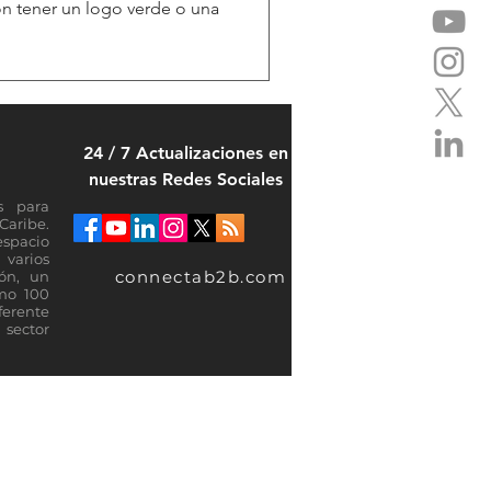
on tener un logo verde o una
24 / 7 Actualizaciones en
nuestras Redes Sociales
s para
Caribe.
espacio
varios
connectab2b.com
ión, un
omo 100
ferente
sector