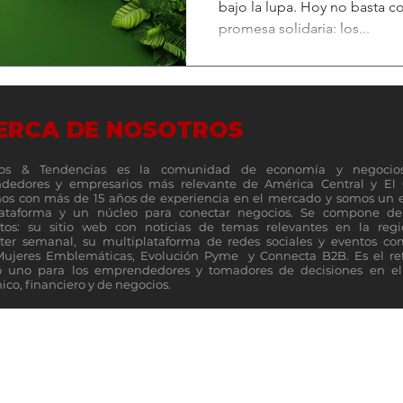
bajo la lupa. Hoy no basta c
promesa solidaria: los...
ERCA DE NOSOTROS
os & Tendencias es la comunidad de economía y negocio
dedores y empresarios más relevante de América Central y El 
s con más de 15 años de experiencia en el mercado y somos un 
lataforma y un núcleo para conectar negocios. Se compone de 
tos: su sitio web con noticias de temas relevantes en la reg
ter semanal, su multiplataforma de redes sociales y eventos c
Mujeres Emblemáticas, Evolución Pyme y Connecta B2B. Es el re
 uno para los emprendedores y tomadores de decisiones en el 
co, financiero y de negocios.