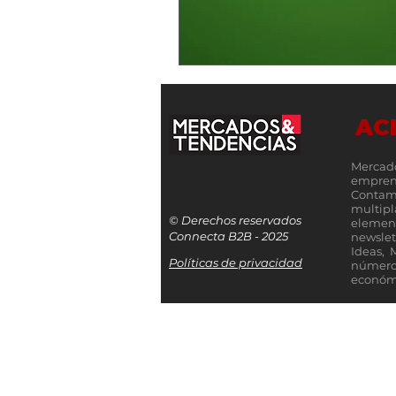
AC
Mercad
empren
Contamo
multip
© Derechos reservados
elemen
Connecta B2B - 2025
newslet
Ideas, 
Políticas de privacidad
número
económi