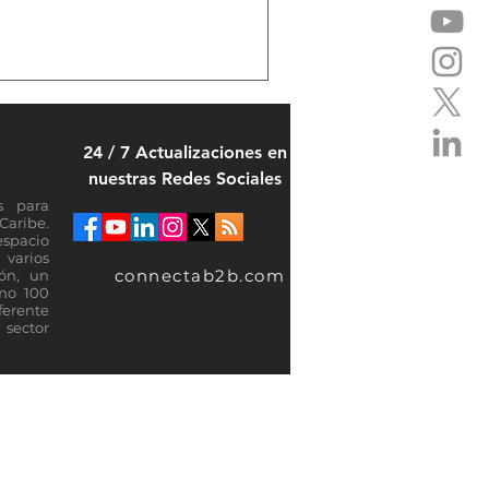
e limita el acceso de
, al liderazgo y a las
con consecuencias directas
mpetitividad de la región.
ma social, la brecha de
os mayores desafíos económ
24 / 7 Actualizaciones en
nuestras Redes Sociales
s para
Caribe.
espacio
varios
connectab2b.com
ión, un
omo 100
ferente
sector