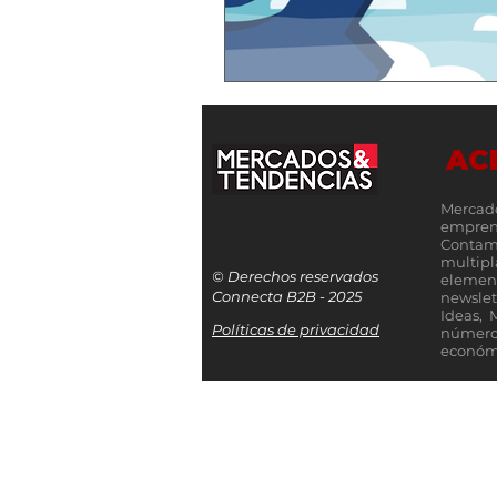
AC
Mercad
empren
Contamo
multip
© Derechos reservados
elemen
Connecta B2B - 2025
newslet
Ideas, 
Políticas de privacidad
número
económi