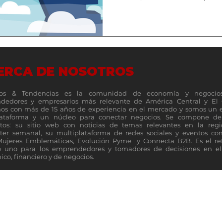
de una brecha persistente qu
millones de mujeres al empleo
oportunidades económicas, 
para la productividad y la co
(M&T)-. Más allá de ser un te
género representa uno de l
ERCA DE NOSOTROS
os & Tendencias es la comunidad de economía y negocio
dedores y empresarios más relevante de América Central y El 
s con más de 15 años de experiencia en el mercado y somos un 
lataforma y un núcleo para conectar negocios. Se compone de 
tos: su sitio web con noticias de temas relevantes en la reg
ter semanal, su multiplataforma de redes sociales y eventos c
Mujeres Emblemáticas, Evolución Pyme y Connecta B2B. Es el re
 uno para los emprendedores y tomadores de decisiones en el 
co, financiero y de negocios.