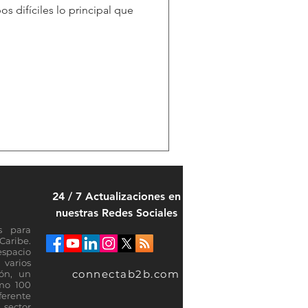
 difíciles lo principal que
24 / 7 Actualizaciones en
nuestras Redes Sociales
s para
Caribe.
espacio
varios
connectab2b.com
ión, un
omo 100
ferente
sector