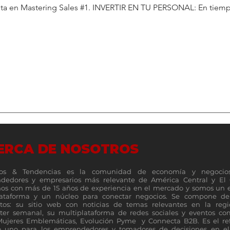
ista en Mastering Sales #1. INVERTIR EN TU PERSONAL: En tiempos
ERCA DE NOSOTROS
os & Tendencias es la comunidad de economía y negocio
dedores y empresarios más relevante de América Central y El 
s con más de 15 años de experiencia en el mercado y somos un 
lataforma y un núcleo para conectar negocios. Se compone de 
tos: su sitio web con noticias de temas relevantes en la reg
ter semanal, su multiplataforma de redes sociales y eventos c
Mujeres Emblemáticas, Evolución Pyme y Connecta B2B. Es el re
 uno para los emprendedores y tomadores de decisiones en el 