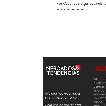
Por Cesar Loaiciga, especial
suele suceder es...
AC
Mercad
empren
Contamo
multip
© Derechos reservados
elemen
Connecta B2B - 2025
newslet
Ideas, 
Políticas de privacidad
número